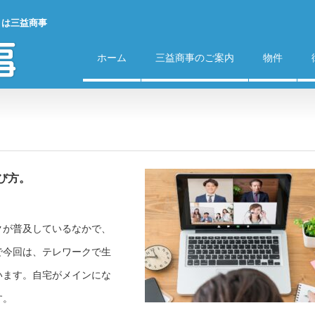
）は三益商事
ホーム
三益商事のご案内
物件
び方。
クが普及しているなかで、
で今回は、テレワークで生
います。自宅がメインにな
す。