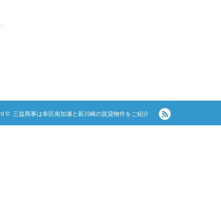
RSS
ght ©
三益商事は幸区南加瀬と新川崎の賃貸物件をご紹介