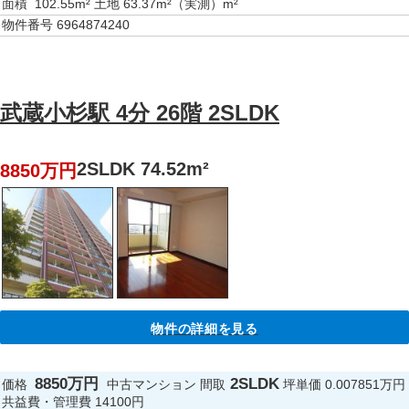
面積
102.55m² 土地 63.37m²（実測）m²
物件番号
6964874240
武蔵小杉駅 4分 26階 2SLDK
2SLDK 74.52m²
8850万円
物件の詳細を見る
8850万円
2SLDK
価格
中古マンション
間取
坪単価
0.007851万円
共益費・管理費
14100円