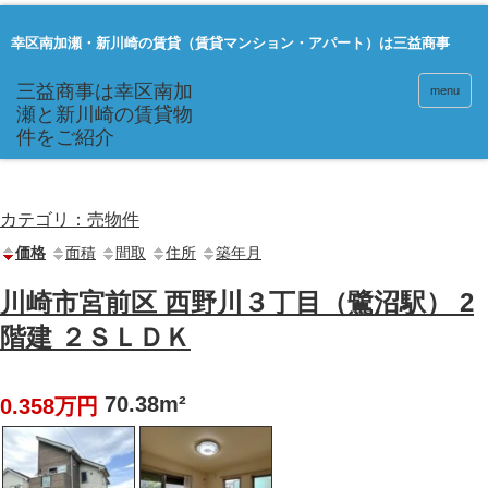
幸区南加瀬・新川崎の賃貸（賃貸マンション・アパート）は三益商事
menu
カテゴリ：売物件
価格
面積
間取
住所
築年月
川崎市宮前区 西野川３丁目（鷺沼駅） 2
階建 ２ＳＬＤＫ
70.38m²
0.358万円