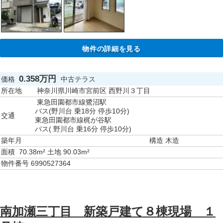
物件の詳細を見る
0.358万円
価格
中古テラス
所在地
神奈川県川崎市宮前区 西野川３丁目
東急田園都市線鷺沼駅
バス(野川台 乗18分 停歩10分)
交通
東急田園都市線梶が谷駅
バス( 野川台 乗16分 停歩10分)
築年月
構造
木造
面積
70.38m² 土地 90.03m²
物件番号
6990527364
南加瀬三丁目 新築戸建て８棟現場 １