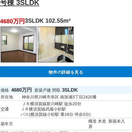
号棟 3SLDK
3SLDK 102.55m²
4680万円
物件の詳細を見る
4680万円
3SLDK
価格
新築戸建
間取
所在地
神奈川県川崎市幸区 南加瀬3丁目2420番
ＪＲ横須賀線新川崎駅 徒歩20分
交通
ＪＲ横須賀線武蔵小杉駅
バス(横須賀線小杉駅 乗18分 停歩3分)
構造
木造
新築未入
築年月
居