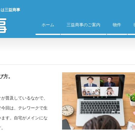
）は三益商事
ホーム
三益商事のご案内
物件
び方。
クが普及しているなかで、
で今回は、テレワークで生
います。自宅がメインにな
す。