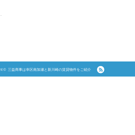
RSS
ght ©
三益商事は幸区南加瀬と新川崎の賃貸物件をご紹介