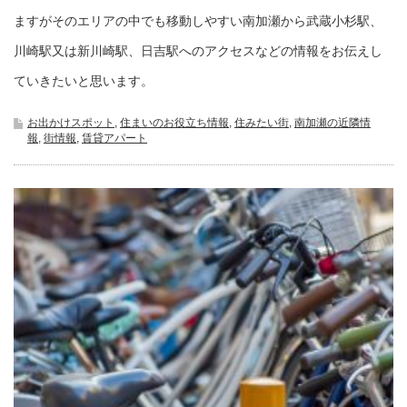
ますがそのエリアの中でも移動しやすい南加瀬から武蔵小杉駅、
川崎駅又は新川崎駅、日吉駅へのアクセスなどの情報をお伝えし
ていきたいと思います。
お出かけスポット
,
住まいのお役立ち情報
,
住みたい街
,
南加瀬の近隣情
報
,
街情報
,
賃貸アパート