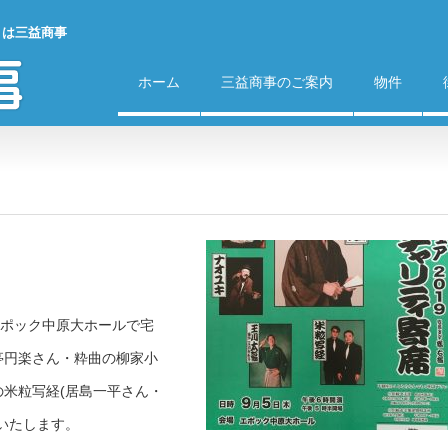
）は三益商事
ホーム
三益商事のご案内
物件
りエポック中原大ホールで宅
亭円楽さん・粋曲の柳家小
米粒写経(居島一平さん・
いたします。