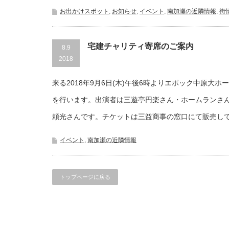
お出かけスポット
,
お知らせ
,
イベント
,
南加瀬の近隣情報
,
街
宅建チャリティ寄席のご案内
8.9
2018
来る2018年9月6日(木)午後6時よりエポック中原大
を行います。出演者は三遊亭円楽さん・ホームランさ
頼光さんです。チケットは三益商事の窓口にて販売し
イベント
,
南加瀬の近隣情報
トップページに戻る