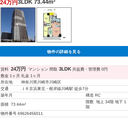
3LDK 73.44m²
24万円
物件の詳細を見る
24万円
3LDK
賃料
マンション
間取
共益費・管理費
0円
敷金
1ヶ月
礼金
1ヶ月
所在地
神奈川県川崎市川崎区
交通
ＪＲ京浜東北・根岸線川崎駅 徒歩7分
築年月
構造
RC
階数
地上 34階 地下 1
面積
73.44m²
階
物件番号
69626456011