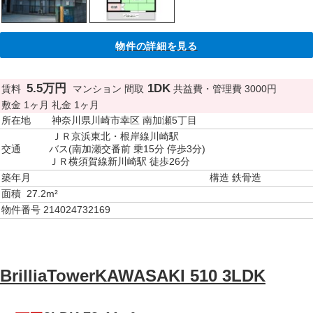
物件の詳細を見る
5.5万円
1DK
賃料
マンション
間取
共益費・管理費
3000円
敷金
1ヶ月
礼金
1ヶ月
所在地
神奈川県川崎市幸区 南加瀬5丁目
ＪＲ京浜東北・根岸線川崎駅
交通
バス(南加瀬交番前 乗15分 停歩3分)
ＪＲ横須賀線新川崎駅 徒歩26分
築年月
構造
鉄骨造
面積
27.2m²
物件番号
214024732169
BrilliaTowerKAWASAKI 510 3LDK