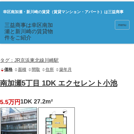
幸区南加瀬・新川崎の賃貸（賃貸マンション・アパート）は三益商事
menu
タグ：JR京浜東北線川崎駅
価格
面積
間取
住所
築年月
南加瀬5丁目 1DK エクセレント小池
1DK 27.2m²
5.5万円