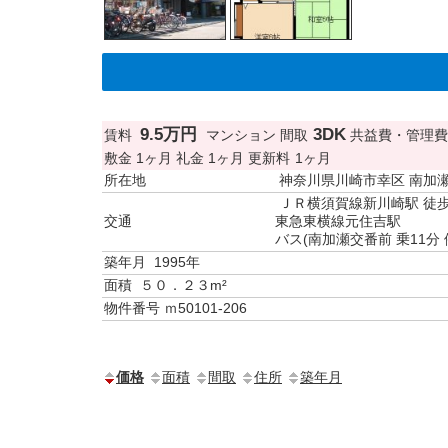
9.5万円
3DK
賃料
マンション
間取
共益費・管理費
敷金
1ヶ月
礼金
1ヶ月
更新料
1ヶ月
所在地
神奈川県川崎市幸区 南加
ＪＲ横須賀線新川崎駅 徒歩
交通
東急東横線元住吉駅
バス(南加瀬交番前 乗11分 
築年月
1995年
面積
５０．２３m²
物件番号
ｍ50101-206
価格
面積
間取
住所
築年月