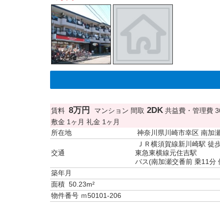
8万円
2DK
賃料
マンション
間取
共益費・管理費
3
敷金
1ヶ月
礼金
1ヶ月
所在地
神奈川県川崎市幸区 南加
ＪＲ横須賀線新川崎駅 徒歩
交通
東急東横線元住吉駅
バス(南加瀬交番前 乗11分 
築年月
面積
50.23m²
物件番号
ｍ50101-206