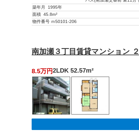
バス(南加瀬交番前 乗11分 
築年月
1995年
面積
45.8m²
物件番号
ｍ50101-206
南加瀬３丁目賃貸マンション ２
2LDK 52.57m²
8.5万円