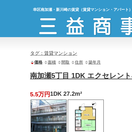
幸区南加瀬・新川崎の賃貸（賃貸マンション・アパート
タグ：賃貸マンション
価格
面積
間取
住所
築年月
南加瀬5丁目 1DK エクセレン
1DK 27.2m²
5.5万円