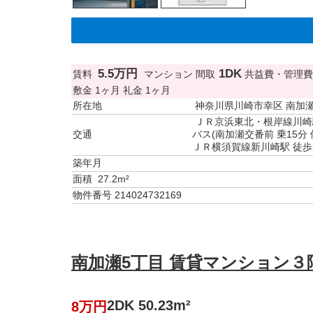
5.5万円
1DK
賃料
マンション
間取
共益費・管理費
敷金
1ヶ月
礼金
1ヶ月
所在地
神奈川県川崎市幸区 南加
ＪＲ京浜東北・根岸線川崎
交通
バス(南加瀬交番前 乗15分 
ＪＲ横須賀線新川崎駅 徒歩
築年月
面積
27.2m²
物件番号
214024732169
南加瀬5丁目 賃貸マンション３階
2DK 50.23m²
8万円