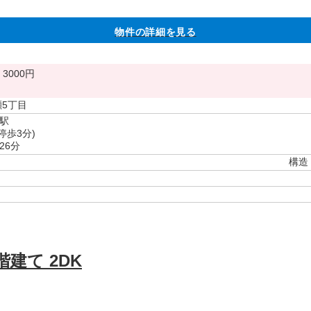
物件の詳細を見る
3000円
瀬5丁目
駅
停歩3分)
26分
構造
建て 2DK