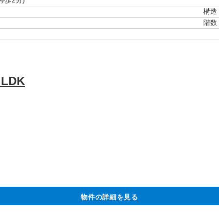
停歩2分)
構造
階数
LDK
物件の詳細を見る