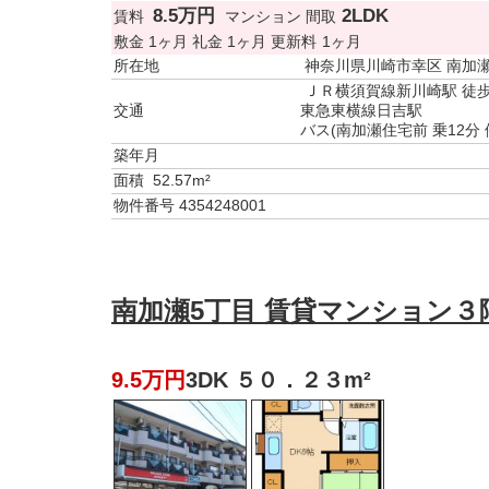
8.5万円
2LDK
賃料
マンション
間取
敷金
1ヶ月
礼金
1ヶ月
更新料
1ヶ月
所在地
神奈川県川崎市幸区 南加
ＪＲ横須賀線新川崎駅 徒歩
交通
東急東横線日吉駅
バス(南加瀬住宅前 乗12分 
築年月
面積
52.57m²
物件番号
4354248001
南加瀬5丁目 賃貸マンション３階
9.5万円
3DK ５０．２３m²