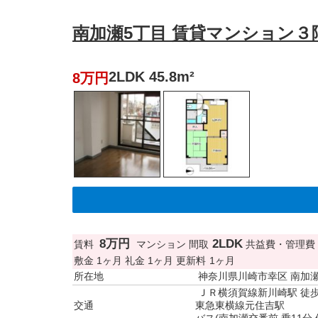
南加瀬5丁目 賃貸マンション３階
2LDK 45.8m²
8万円
8万円
2LDK
賃料
マンション
間取
共益費・管理費
敷金
1ヶ月
礼金
1ヶ月
更新料
1ヶ月
所在地
神奈川県川崎市幸区 南加
ＪＲ横須賀線新川崎駅 徒歩
交通
東急東横線元住吉駅