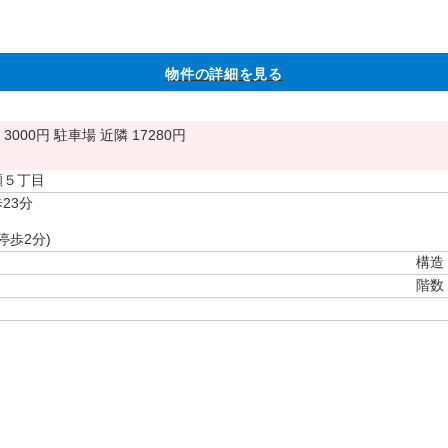
物件の詳細を見る
3000円
駐車場
近隣 17280円
瀬５丁目
23分
停歩2分)
構造
階数