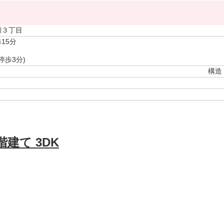
瀬３丁目
15分
停歩3分)
構造
建て 3DK