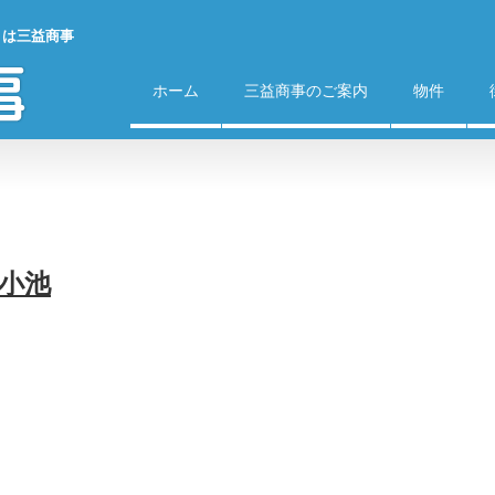
）は三益商事
ホーム
三益商事のご案内
物件
ト小池