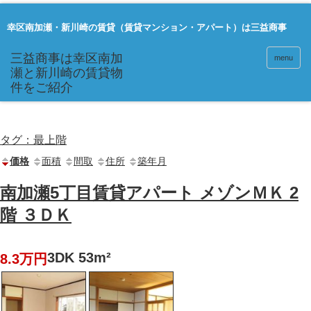
幸区南加瀬・新川崎の賃貸（賃貸マンション・アパート）は三益商事
menu
タグ：最上階
価格
面積
間取
住所
築年月
南加瀬5丁目賃貸アパート メゾンＭＫ 2
階 ３ＤＫ
3DK 53m²
8.3万円