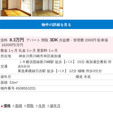
物件の詳細を見る
8.3万円
3DK
賃料
アパート
間取
共益費・管理費
2000円
駐車場
16200円/月円
敷金
1ヶ月
礼金
1ヶ月
更新料
1ヶ月
所在地
神奈川県川崎市幸区南加瀬
ＪＲ横須賀線新川崎駅 徒歩【バス】 15分 南加瀬交番前 停
交通
歩5分分
東急東横線日吉駅 徒歩【バス】 12分 樋橋 停歩3分分
築年月
構造
木造
面積
53m²
物件番号
4508553201
価格
面積
間取
住所
築年月