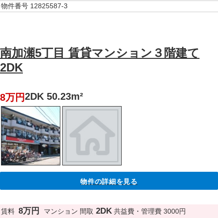
物件番号
12825587-3
南加瀬5丁目 賃貸マンション３階建て
2DK
2DK 50.23m²
8万円
物件の詳細を見る
8万円
2DK
賃料
マンション
間取
共益費・管理費
3000円