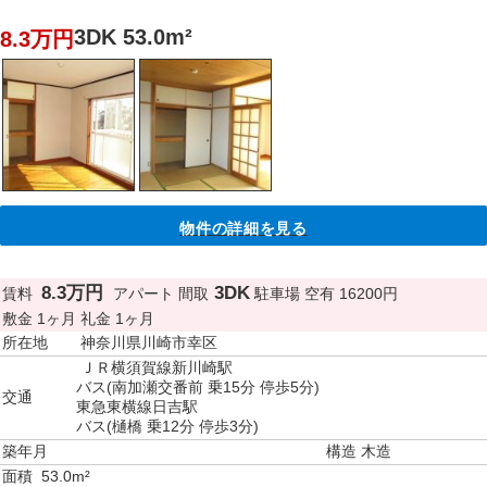
3DK 53.0m²
8.3万円
物件の詳細を見る
8.3万円
3DK
賃料
アパート
間取
駐車場
空有 16200円
敷金
1ヶ月
礼金
1ヶ月
所在地
神奈川県川崎市幸区
ＪＲ横須賀線新川崎駅
バス(南加瀬交番前 乗15分 停歩5分)
交通
東急東横線日吉駅
バス(樋橋 乗12分 停歩3分)
築年月
構造
木造
面積
53.0m²