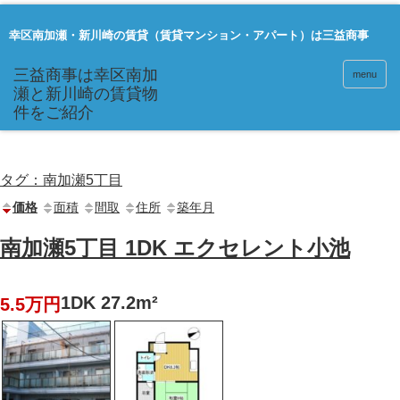
幸区南加瀬・新川崎の賃貸（賃貸マンション・アパート）は三益商事
menu
タグ：南加瀬5丁目
価格
面積
間取
住所
築年月
南加瀬5丁目 1DK エクセレント小池
1DK 27.2m²
5.5万円