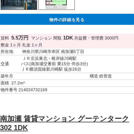
物件の詳細を見る
5.5万円
1DK
賃料
マンション
間取
共益費・管理費
3000円
敷金
1ヶ月
礼金
1ヶ月
所在地
神奈川県川崎市幸区 南加瀬5丁目
ＪＲ京浜東北・根岸線川崎駅
交通
バス(南加瀬交番前 乗15分 停歩3分)
ＪＲ横須賀線新川崎駅 徒歩26分
築年月
構造
鉄骨造
面積
27.2m²
物件番号
214024732169
南加瀬 賃貸マンション グーテンターク
302 1DK