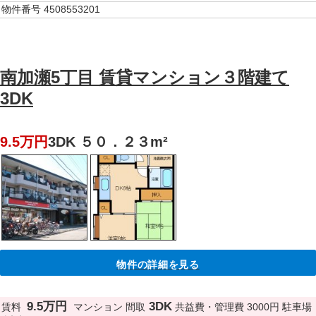
物件番号
4508553201
南加瀬5丁目 賃貸マンション３階建て
3DK
9.5万円
3DK ５０．２３m²
物件の詳細を見る
9.5万円
3DK
賃料
マンション
間取
共益費・管理費
3000円
駐車場