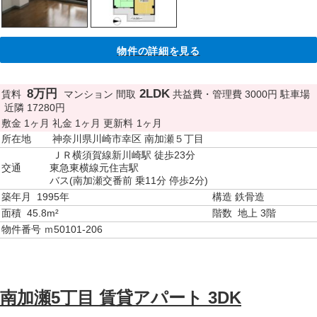
物件の詳細を見る
8万円
2LDK
賃料
マンション
間取
共益費・管理費
3000円
駐車場
近隣 17280円
敷金
1ヶ月
礼金
1ヶ月
更新料
1ヶ月
所在地
神奈川県川崎市幸区 南加瀬５丁目
ＪＲ横須賀線新川崎駅 徒歩23分
交通
東急東横線元住吉駅
バス(南加瀬交番前 乗11分 停歩2分)
築年月
1995年
構造
鉄骨造
面積
45.8m²
階数
地上 3階
物件番号
ｍ50101-206
南加瀬5丁目 賃貸アパート 3DK