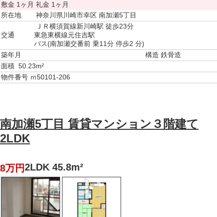
敷金
1ヶ月
礼金
1ヶ月
所在地
神奈川県川崎市幸区 南加瀬5丁目
ＪＲ横須賀線新川崎駅 徒歩23分
交通
東急東横線元住吉駅
バス(南加瀬交番前 乗11分 停歩2 分)
築年月
構造
鉄骨造
面積
50.23m²
物件番号
ｍ50101-206
南加瀬5丁目 賃貸マンション３階建て
2LDK
2LDK 45.8m²
8万円